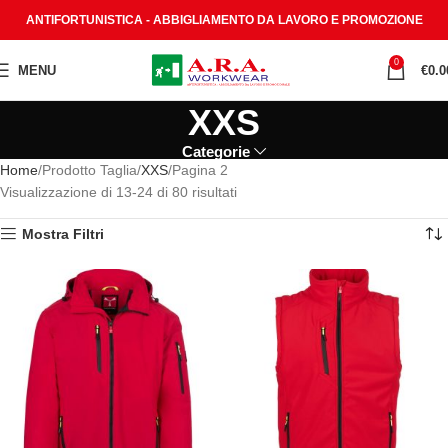
ANTIFORTUNISTICA - ABBIGLIAMENTO DA LAVORO E PROMOZIONE
0
MENU
€
0.0
XXS
Categorie
Home
Prodotto Taglia
XXS
Pagina 2
Visualizzazione di 13-24 di 80 risultati
Mostra Filtri