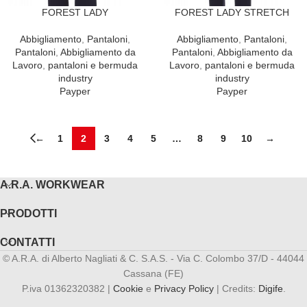
FOREST LADY
FOREST LADY STRETCH
Abbigliamento
,
Pantaloni
,
Abbigliamento
,
Pantaloni
,
Pantaloni
,
Abbigliamento da
Pantaloni
,
Abbigliamento da
Lavoro
,
pantaloni e bermuda
Lavoro
,
pantaloni e bermuda
industry
industry
Payper
Payper
←
1
2
3
4
5
…
8
9
10
→
A.R.A. WORKWEAR
PRODOTTI
CONTATTI
© A.R.A. di Alberto Nagliati & C. S.A.S. - Via C. Colombo 37/D - 44044
Cassana (FE)
P.iva 01362320382 |
Cookie
e
Privacy Policy
| Credits:
Digife
.